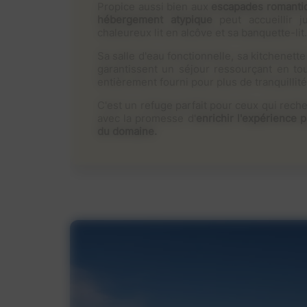
Propice aussi bien aux
escapades romantiqu
hébergement atypique
peut accueillir 
chaleureux lit en alcôve et sa banquette-lit.
Sa salle d'eau fonctionnelle, sa kitchenett
garantissent un séjour ressourçant en to
entièrement fourni pour plus de tranquillité
C'est un refuge parfait pour ceux qui rech
avec la promesse d'
enrichir l'expérience 
du domaine.