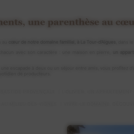
ents, une parenthèse au cœ
s au
cœur de notre domaine familial, à La Tour-d’Aigues
, dans l
 chacun avec son caractère : une maison en pierre,
un appart
 une escapade à deux ou un séjour entre amis, vous profitez d’
quotidien de producteurs.
E BASTIDE PROVENÇALE
L’OLIVIER, UN APPARTEMENT
AU MILIEU DES VIGNES
VIVRE LE DOMAINE, DÉCOUV