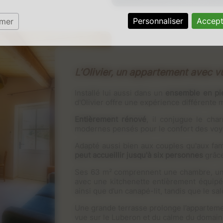
Personnaliser
Accept
rmer
L’Olivier, un appartement avec v
Installé lui aussi dans un
ensemble en pier
d'Olivier offre une expérience différente 
Entièrement rénové
, il conjugue le ch
modernes pensés pour le confort des voy
Adapté aussi bien aux couples qu'aux fam
peut accueillir jusqu'à six personnes
grâce
Ses 63 m² comprennent une chambre, une 
avec une kitchenette entièrement équipé
ainsi que d’un canapé-lit, tandis que le s
Une grande terrasse prolonge l’apparteme
vue sur le Luberon et du calme du domain