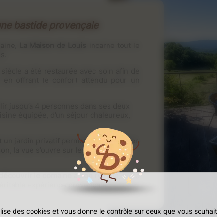
une bastide provençale
maine,
La Maison de Louis
incarne tout le
s.
siècle a été restaurée avec soin afin de
 en offrant le confort attendu pour un
llir jusqu’à 4 personnes dans ses deux
sine équipée, d’un séjour chaleureux,
 un jardin privatif permettent de profiter
n, la vue s’ouvre sur les vignes et le
r découvrir le domaine à son rythme
, vivre
 véritable expérience provençale.
tilise des cookies et vous donne le contrôle sur ceux que vous souhait