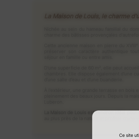
La Maison de Louis, le charme d'
Nichée au sein du hameau familial du do
charme des bâtisses provençales d'autrefoi
Cette ancienne maison en pierre du XVIIIᵉ 
préserver son caractère authentique tout
séjour en famille ou entre amis.
D’une superficie de 60 m², elle peut accuei
chambres. Elle dispose également d’une cui
d’une salle d’eau et d’une buanderie.
À l’extérieur, une grande terrasse en bois et
pleinement des beaux jours. Depuis la maiso
Luberon.
La Maison de Louis est l'endroit idéal pou
au plus près de la nature et profiter d'une
Ce site u