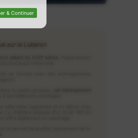
er & Continuer
ue sur le Luberon
re datant du XVIIIᵉ siècle,
l'Appartement
mais tout aussi immersive.
arme de l'ancien avec des aménagements
ageurs.
illes ou petits groupes,
cet hébergement
 à ses différents couchages.
salle d’eau spacieuse et un séjour cosy
e. La chambre dispose d’un lit de 160 cm
alon offre également un couchage.
nt et permet de profiter pleinement de la
e.