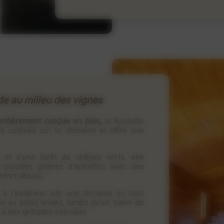
e au milieu des vignes
 entièrement conçue en bois,
la Roulotte
is cultivée sur le domaine et offre une
 et d'une forêt de chênes verts, elle
roulottes gitanes d'autrefois avec des
fort absolu.
à l'extérieur par une terrasse en bois
e au soleil levant, tandis qu'un salon de
 à des grillades estivales.