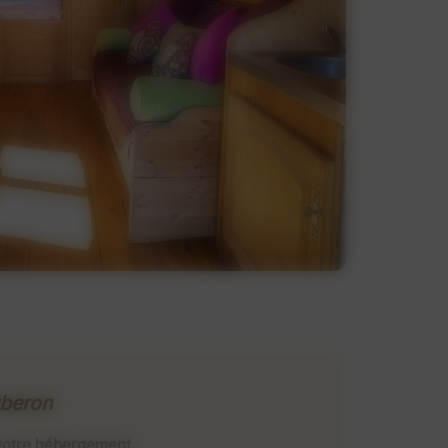
uberon
e votre hébergement.