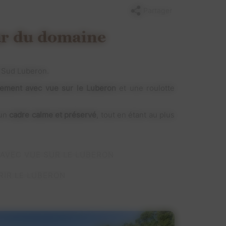
Partager
ur du domaine
e Sud Luberon.
ement avec vue sur le Luberon
et une roulotte
un
cadre calme et préservé
, tout en étant au plus
 AVEC VUE SUR LE LUBERON
RIR LE LUBERON