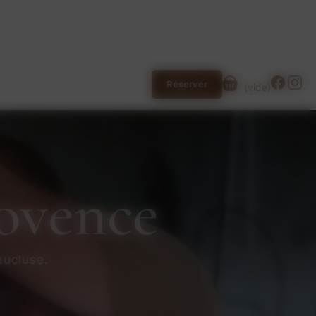
Réserver
(
vide
)
rovence
aucluse.