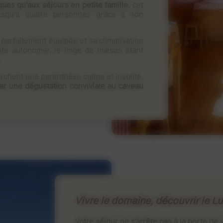
es qu'aux séjours en petite famille
, cet
jusqu'à quatre personnes grâce à son
e parfaitement équipée et sa climatisation
ute autonomie, le linge de maison étant
.
erchent une parenthèse calme et insolite,
par une dégustation conviviale au caveau
Vivre le domaine, découvrir le L
Votre séjour ne s’arrête pas à la porte d